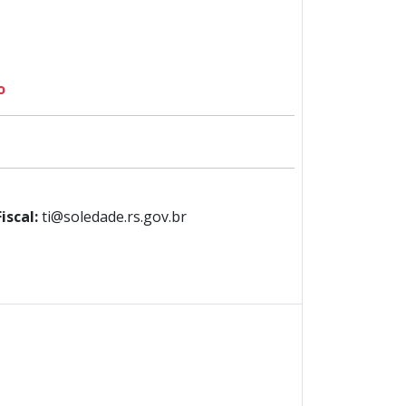
o
Fiscal:
ti@soledade.rs.gov.br