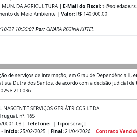
. MUN. DA AGRICULTURA |
E-Mail do Fiscal:
ti@soledade.rs
mento de Meio Ambiente |
Valor:
R$ 140.000,00
/10/27 10:55:07
Por:
CINARA REGINA KITTEL
ão de serviços de internação, em Grau de Dependência II, 
tista Dutra dos Santos, de acordo com a decisão judicial de 
025.8.21.0036.
L NASCENTE SERVIÇOS GERIÁTRICOS LTDA
ruguai, n°. 165
5/0001-08 |
Telefone:
|
Tipo:
serviço
- Início:
25/02/2025 |
Final:
21/04/2026 |
Contrato Vencid