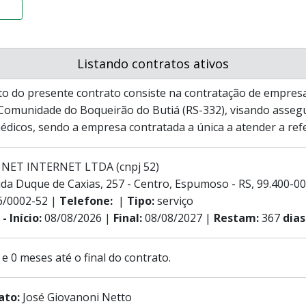
Listando contratos ativos
o do presente contrato consiste na contratação de empresa 
 Comunidade do Boqueirão do Butiá (RS-332), visando asseg
dicos, sendo a empresa contratada a única a atender a ref
 NET INTERNET LTDA (cnpj 52)
da Duque de Caxias, 257 - Centro, Espumoso - RS, 99.400-0
6/0002-52 |
Telefone:
|
Tipo:
serviço
- Início:
08/08/2026 |
Final:
08/08/2027 |
Restam:
367
dias
 e 0 meses até o final do contrato.
rato:
José Giovanoni Netto