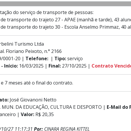
ação do serviço de transporte de pessoas:
o de transporte do trajeto 27 - APAE (manhã e tarde), 43 alun
o de transporte do trajeto 30 - Escola Anselmo Primmaz, 40 a
rbelini Turismo Ltda
l. Floriano Peixoto, n.° 2166
9/0001-20 |
Telefone:
|
Tipo:
serviço
- Início:
16/03/2025 |
Final:
27/10/2025 |
Contrato Vencid
 e 7 meses até o final do contrato.
rato:
José Giovanoni Netto
. MUN. DA EDUCAÇÃO, CULTURA E DESPORTO |
E-Mail do 
nanceiro |
Valor:
R$ 20,35
/10/27 11:17:31
Por:
CINARA REGINA KITTEL