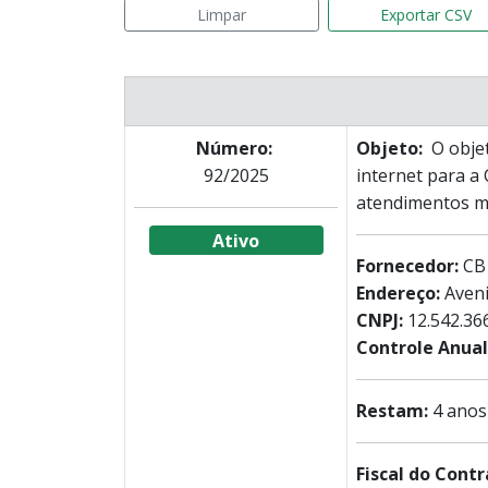
Limpar
Exportar CSV
Número:
Objeto:
O objet
92/2025
internet para a
atendimentos mé
Ativo
Fornecedor:
CB
Endereço:
Aveni
CNPJ:
12.542.36
Controle Anual 
Restam:
4 anos
Fiscal do Cont