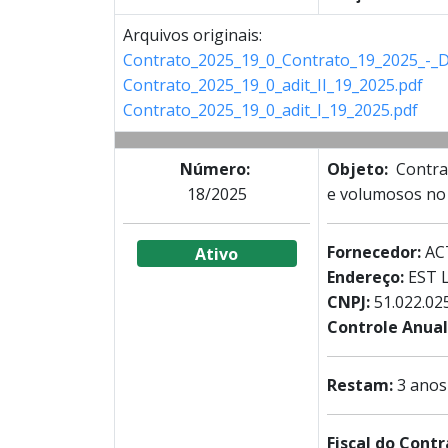
Arquivos originais:
Contrato_2025_19_0_Contrato_19_2025_-_DI
Contrato_2025_19_0_adit_II_19_2025.pdf
Contrato_2025_19_0_adit_I_19_2025.pdf
Número:
Objeto:
Contrat
18/2025
e volumosos no 
Fornecedor:
AC
Ativo
Endereço:
EST 
CNPJ:
51.022.02
Controle Anual 
Restam:
3 anos
Fiscal do Cont