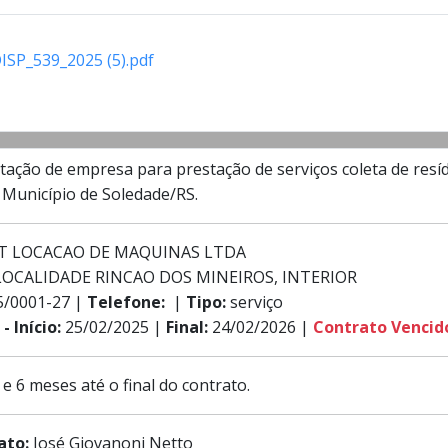
SP_539_2025 (5).pdf
ação de empresa para prestação de serviços coleta de resídu
Município de Soledade/RS.
T LOCACAO DE MAQUINAS LTDA
LOCALIDADE RINCAO DOS MINEIROS, INTERIOR
5/0001-27 |
Telefone:
|
Tipo:
serviço
- Início:
25/02/2025 |
Final:
24/02/2026 |
Contrato Vencid
 e 6 meses até o final do contrato.
rato:
José Giovanoni Netto