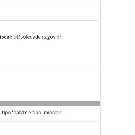
iscal:
ti@soledade.rs.gov.br
ipo 'hatch' e tipo 'minivan'.