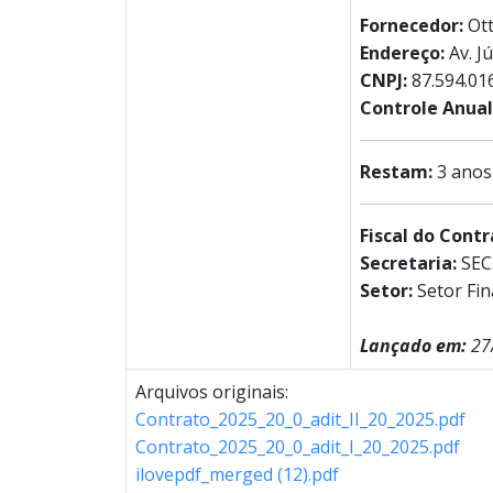
Fornecedor:
Ot
Endereço:
Av. Jú
CNPJ:
87.594.01
Controle Anual 
Restam:
3 anos
Fiscal do Cont
Secretaria:
SEC
Setor:
Setor Fi
Lançado em:
27
Arquivos originais:
Contrato_2025_20_0_adit_II_20_2025.pdf
Contrato_2025_20_0_adit_I_20_2025.pdf
ilovepdf_merged (12).pdf