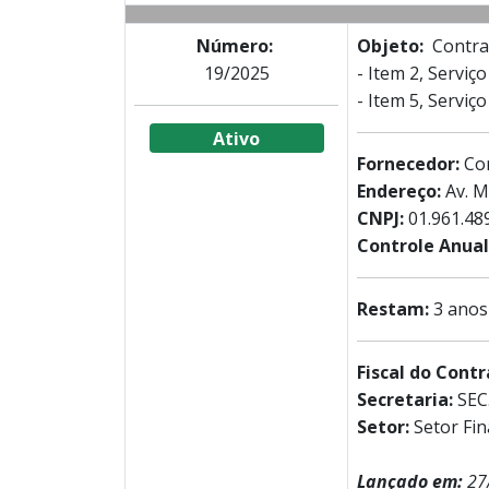
Número:
Objeto:
Contrat
19/2025
- Item 2, Serviç
- Item 5, Serviç
Ativo
Fornecedor:
Co
Endereço:
Av. Ma
CNPJ:
01.961.48
Controle Anual 
Restam:
3 anos
Fiscal do Cont
Secretaria:
SEC
Setor:
Setor Fi
Lançado em:
27