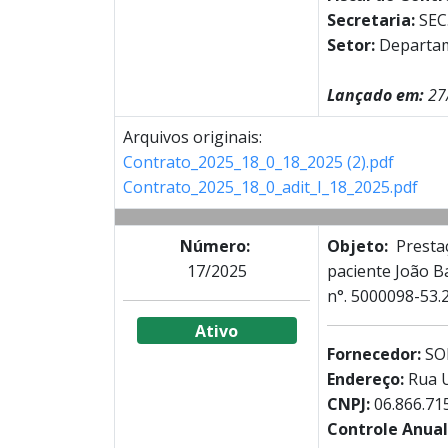
Secretaria:
SEC
Setor:
Departa
Lançado em:
27
Arquivos originais:
Contrato_2025_18_0_18_2025 (2).pdf
Contrato_2025_18_0_adit_I_18_2025.pdf
Número:
Objeto:
Prestaç
17/2025
paciente João Ba
n°. 5000098-53.2
Ativo
Fornecedor:
SO
Endereço:
Rua U
CNPJ:
06.866.71
Controle Anual 