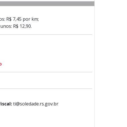
os: R$ 7,45 por km;
lunos: R$ 12,90.
o
Fiscal:
ti@soledade.rs.gov.br